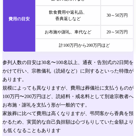
飲食費用や返礼品、
30～50
万円
香典返しなど
費用
の目安
お布施や謝礼、
車代など
20～50
万円
計100万円から200万円ほど
参列人数の目安は30名〜100名以上、通夜・告別式の2日間を
かけて行い、宗教儀礼（読経など）に則するといった特徴が
あります。
規模によっても異なりますが、費用は葬儀社に支払うものが
100万円〜200万円ほど、読経料・戒名料として別途宗教者へ
お布施・謝礼を支払う形が一般的です。
家族葬に比べて費用は高くなりますが、弔問客から香典を預
かるため、実質的な自己負担額は心づもりしていた金額より
も低くなることもあります