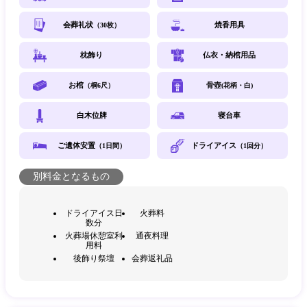
会葬礼状
焼香用具
（30枚）
枕飾り
仏衣・納棺用品
お棺
骨壺
（桐6尺）
(花柄・白)
白木位牌
寝台車
ご遺体安置
ドライアイス
（1日間）
（1回分）
別料金となるもの
ドライアイス日
火葬料
数分
火葬場休憩室利
通夜料理
用料
後飾り祭壇
会葬返礼品