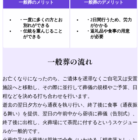
一般葬のメリット
一般葬のデメリット
一度に多くの方とお
2日間行うため、労力
別れができる
がかかる
伝統を重んじること
返礼品や食事の用意
ができる
が必要
一般葬の流れ
お亡くなりになったのち、ご遺体を遅滞なくご自宅又は安置
施設へと移動し、その際に並行して葬儀の規模やご予算、日
程などを決める打ち合わせを行います。
逝去の翌日夕方から通夜を執り行い、終了後に食事（通夜振
る舞い）を提供、翌日の午前中から昼頃に葬儀（告別式）、
終了後に出棺し、火葬場にて荼毘に付するというスケジュー
ルが一般的です。
火葬中又は火葬後は親族で会食（いわゆる「精進落とし」）