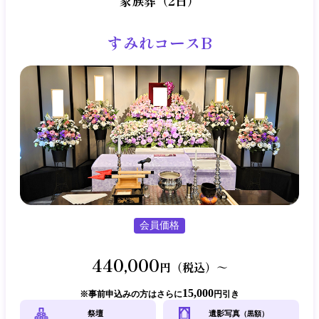
家族葬（2日）
すみれコースB
会員価格
440,000
円（税込）～
15,000
事前申込みの方はさらに
円引き
祭壇
遺影写真
（黒額）