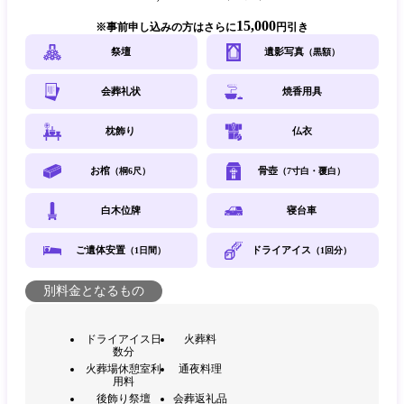
15,000
事前申し込みの方はさらに
円引き
祭壇
遺影写真
（黒額）
会葬礼状
焼香用具
枕飾り
仏衣
お棺
骨壺
（桐6尺）
（7寸白・覆白）
白木位牌
寝台車
ご遺体安置
ドライアイス
（1日間）
（1回分）
別料金となるもの
ドライアイス日
火葬料
数分
火葬場休憩室利
通夜料理
用料
後飾り祭壇
会葬返礼品