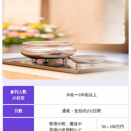
参列人数
30名〜100名以上
の目安
日数
通夜・告別式の2日間
祭壇や棺、搬送や
50～100
万円
斎場の使用料など