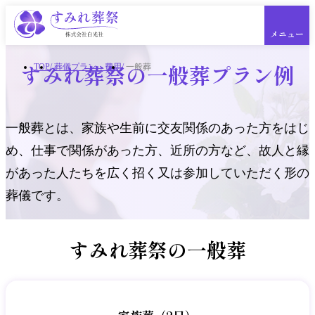
メニュー
すみれ葬祭の
一般葬プラン例
TOP
葬儀プラン・費用
一般葬
一般葬とは、家族や生前に交友関係のあった方をはじ
一般葬
め、仕事で関係があった方、近所の方など、
故人と縁
家族葬・一日葬・火葬式
があった人たちを広く招く又は参加していただく形の
福祉葬
社葬・オーダープラン
葬儀です。
ペットのお葬式
すみれ葬祭の一般葬
自社斎場・主な斎場
横浜市・川崎市エリア
神奈川県中央部エリア
神奈川県東部エリア
神奈川県西部エリア
東京都の主な斎場