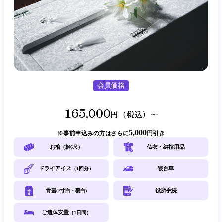
会員価格
165,000
円（税込）～
5,000
事前申込みの方はさらに
円引き
お棺
仏衣・納棺用品
（桐6尺）
ドライアイス
寝台車
（1回分）
骨壺
役所手続
(7寸白・覆白)
ご遺体安置
（1日間）