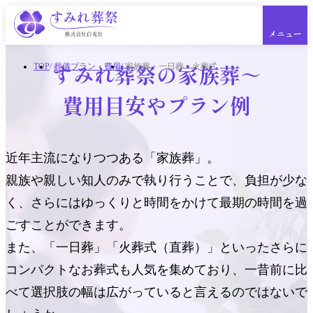
メニュー
すみれ葬祭の家族葬～
TOP
葬儀プラン・費用
家族葬・一日葬・火葬式
費用目安やプラン例
一般葬
近年主流になりつつある「家族葬」。
家族葬・一日葬・火葬式
福祉葬
親族や親しい知人のみで執り行うことで、負担が少な
社葬・オーダープラン
く、
さらにはゆっくりと時間をかけて最期の時間を過
ペットのお葬式
ごすことができます。
自社斎場・主な斎場
また、「一日葬」「火葬式（直葬）」といったさらに
横浜市・川崎市エリア
神奈川県中央部エリア
コンパクトなお葬式も人気を集めており、
一昔前に比
神奈川県東部エリア
べて選択肢の幅は広がっていると言えるのではないで
神奈川県西部エリア
東京都の主な斎場