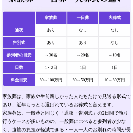
家族葬
一日葬
火葬式
通夜
あり
なし
なし
告別式
あり
あり
なし
参列者
の目安
～30名
～20名
～10名
日数
1～2日
1日
1日
料金
目安
30～100
万円
30～50
万円
10～30
万円
家族葬は、家族や生前親しかった人たちだけで見送る形式で
あり、近年もっとも選ばれているお葬式と言えます。
家族葬は、一般葬と同じく「通夜・告別式」の2日間で執り
行うケースが多いものの、一般葬に比べると参列者が少な
く、遺族の負担が軽減できる・一人一人のお別れの時間が長