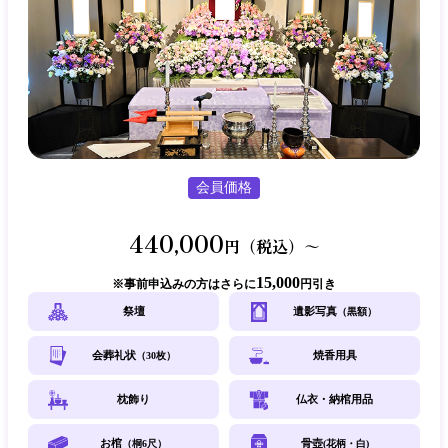
会員価格
440,000
円（税込）～
15,000
事前申込みの方はさらに
円引き
祭壇
遺影写真
（黒額）
会葬礼状
焼香用具
（30枚）
枕飾り
仏衣・納棺用品
お棺
骨壺
（桐6尺）
(花柄・白)