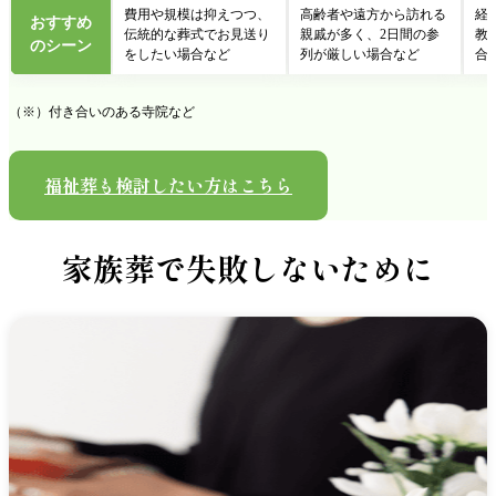
費用や規模は抑えつつ、
高齢者や遠方から訪れる
経
おすすめ
伝統的な葬式でお見送り
親戚が多く、2日間の参
教
のシーン
をしたい場合など
列が厳しい場合など
合
（※）付き合いのある寺院など
福祉葬も検討したい方はこちら
家族葬で
失敗しないために