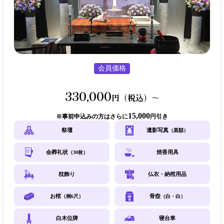
会員価格
330,000
円（税込）～
15,000
事前申込みの方はさらに
円引き
祭壇
遺影写真
（黒額）
会葬礼状
焼香用具
（30枚）
枕飾り
仏衣・納棺用品
お棺
骨壺
（桐6尺）
（白・白）
白木位牌
寝台車