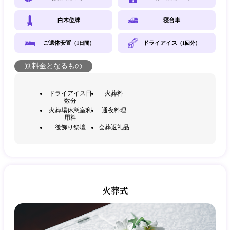
白木位牌
寝台車
ご遺体安置
ドライアイス
（1日間）
（1回分）
別料金となるもの
ドライアイス日
火葬料
数分
火葬場休憩室利
通夜料理
用料
後飾り祭壇
会葬返礼品
火葬式