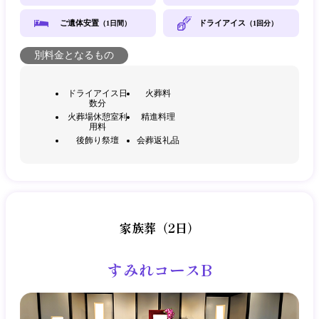
ご遺体安置
ドライアイス
（1日間）
（1回分）
別料金となるもの
ドライアイス日
火葬料
数分
火葬場休憩室利
精進料理
用料
後飾り祭壇
会葬返礼品
家族葬（2日）
すみれコースB