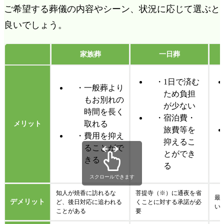
ご希望する葬儀の内容やシーン、状況に応じて選ぶと
良いでしょう。
家族葬
一日葬
1日で済む
一般葬より
ため負担
もお別れの
が少ない
時間を長く
宿泊費・
取れる
メリット
旅費等を
費用を抑え
抑えるこ
ることがで
とができ
きる
る
スクロールできます
知人が焼香に訪れるな
菩提寺（※）に通夜を省
最
デメリット
ど、後日対応に追われる
くことに対する承諾が必
い
ことがある
要